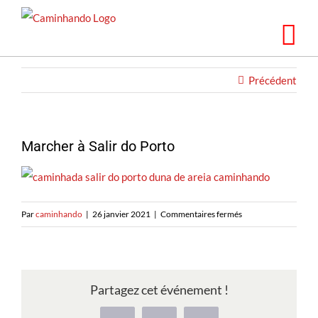
Skip
to
content
Précédent
Marcher à Salir do Porto
sur
Par
caminhando
|
26 janvier 2021
|
Commentaires fermés
Caminhando
em
Salir
do
Partagez cet événement !
Porto