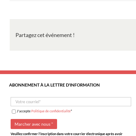
Caminhando
nas
Fragas
de
São
Partagez cet événement !
Simão
ABONNEMENT À LA LETTRE D'INFORMATION
J'accepte
Politique de confidentialité
*
Veuillez confirmer l'inscription dans votre courrier électronique après avoir