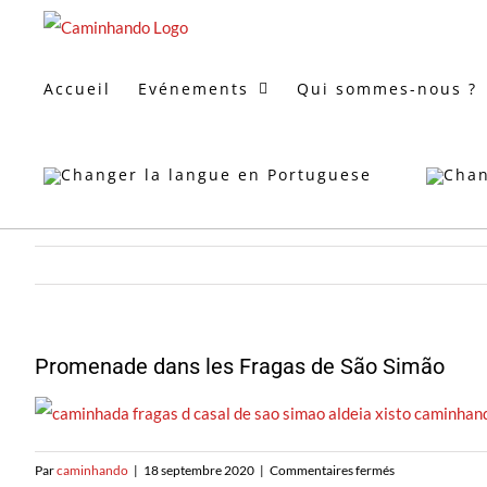
Skip
to
content
Accueil
Evénements
Qui sommes-nous ?
Promenade dans les Fragas de São Simão
sur
Par
caminhando
|
18 septembre 2020
|
Commentaires fermés