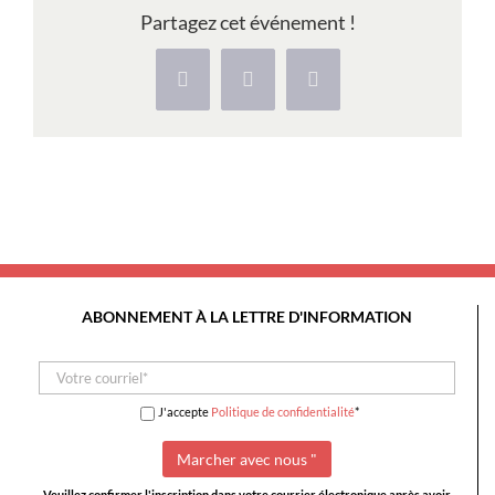
–
Partagez cet événement !
Alqueva,
Amieira
Facebook
X
Pinterest
e
Monsaraz
ABONNEMENT À LA LETTRE D'INFORMATION
J'accepte
Politique de confidentialité
*
Veuillez confirmer l'inscription dans votre courrier électronique après avoir