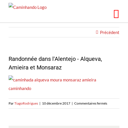
Skip
to
content
Précédent
Randonnée dans l'Alentejo - Alqueva,
Amieira et Monsaraz
sur
Par
TiagoRodrigues
|
10 décembre 2017
|
Commentaires fermés
Caminhando
no
Alentejo