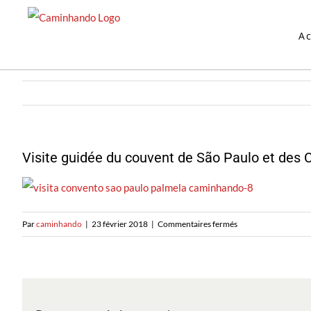
Skip
to
Ac
content
Visite guidée du couvent de São Paulo et des
sur
Par
caminhando
|
23 février 2018
|
Commentaires fermés
Visita
Guiada
ao
Convento
de