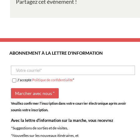
Partagez cet événement !
São
Paulo
e
dos
Capuchos
+
Caminhada
ABONNEMENT À LA LETTRE D'INFORMATION
J'accepte
Politique de confidentialité
*
Veuillez confirmer l'inscription dans votre courrier électronique après avoir
soumis votre inscription.
Avec la lettre d'information sur la marche, vous recevrez
"Suggestions de sorties et de visites,
"Nouvelles sur les nouveaux itinéraires, et