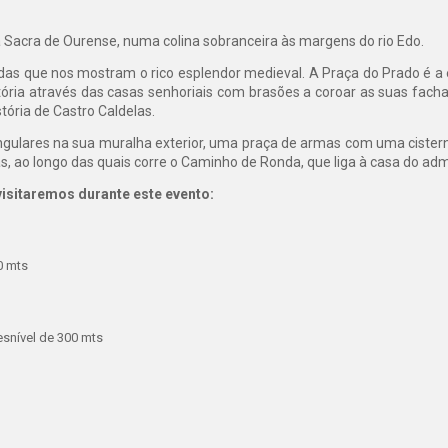
ra Sacra de Ourense, numa colina sobranceira às margens do rio Edo.
das que nos mostram o rico esplendor medieval. A Praça do Prado é a en
ória através das casas senhoriais com brasões a coroar as suas fach
tória de Castro Caldelas.
rangulares na sua muralha exterior, uma praça de armas com uma cister
s, ao longo das quais corre o Caminho de Ronda, que liga à casa do admi
visitaremos durante este evento:
0 mts
esnível de 300 mts