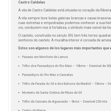
Castro Caldelas
A vila de Castro Caldelas está situada no coração da Ribei
A vila sempre teve belas galerias brancas e casas brasona
ruas estreitas e empedradas podemos conhecer a sua hist
cor, conduzem-nos à fortaleza, o símbolo mais visível da his
O castelo, construído no século XIV, tem três torres quad
senhores do castelo. A muralha interior é coroada de ameia
Estos son algunos de los lugares más importantes que 
Passeio em Monforte de Lemos
Trilho dos Passadiços do Rio Maio – 10kms – Desnível de 50
Passadiços do Rio Mao e Cascatas
Trilho de Parada do Sil e dos Balcons de Madrid – 13kms – D
Mosteiro de Santa Cristina de Ribas de Sil
Trilho da Cascata de Aguacaida – 5kms – Desnível 250 mts
Castro de Marce