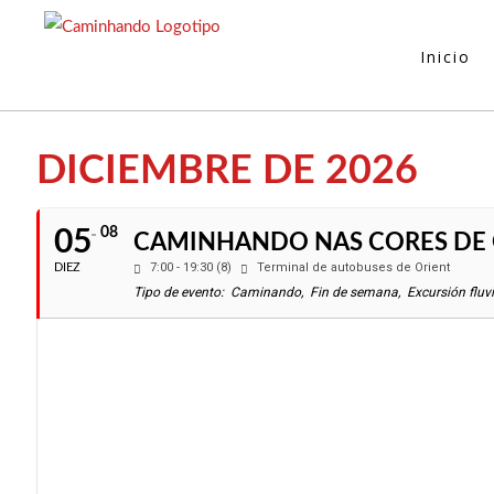
Ir
al
Inicio
contenido
DICIEMBRE DE 2026
08
05
CAMINHANDO NAS CORES DE 
7:00 - 19:30 (8)
Terminal de autobuses de Orient
DIEZ
Tipo de evento:
Caminando,
Fin de semana,
Excursión fluvi