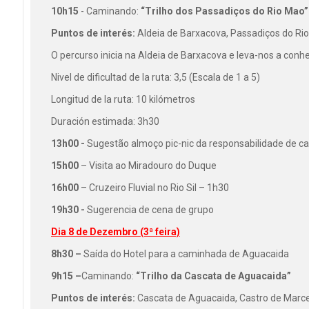
10h15
- Caminando:
“Trilho dos Passadiços do Rio Mao”
Puntos de interés:
Aldeia de Barxacova, Passadiços do Rio
O percurso inicia na Aldeia de Barxacova e leva-nos a conh
Nivel de dificultad de la ruta: 3,5 (Escala de 1 a 5)
Longitud de la ruta: 10 kilómetros
Duración estimada: 3h30
13h00 -
Sugestão almoço pic-nic da responsabilidade de ca
15h00
– Visita ao Miradouro do Duque
16h00
– Cruzeiro Fluvial no Rio Sil – 1h30
19h30 -
Sugerencia de cena de grupo
Dia 8 de Dezembro (3ª feira)
8h30 –
Saída do Hotel para a caminhada de Aguacaida
9h15 –
Caminando:
“Trilho da Cascata de Aguacaida”
Puntos de interés:
Cascata de Aguacaida, Castro de Marce,