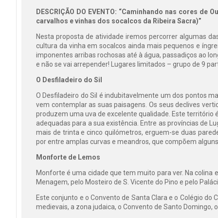
DESCRIÇÃO DO EVENTO: “Caminhando nas cores de Outon
carvalhos e vinhas dos socalcos da Ribeira Sacra)”
Nesta proposta de atividade iremos percorrer algumas das
cultura da vinha em socalcos ainda mais pequenos e íngre
imponentes arribas rochosas até à água, passadiços ao l
e não se vai arrepender! Lugares limitados – grupo de 9 par
O Desfiladeiro do Sil
O Desfiladeiro do Sil é indubitavelmente um dos pontos m
vem contemplar as suas paisagens. Os seus declives vertic
produzem uma uva de excelente qualidade. Este território 
adequadas para a sua existência. Entre as províncias de Lu
mais de trinta e cinco quilómetros, erguem-se duas pare
por entre amplas curvas e meandros, que compõem alguns 
Monforte de Lemos
Monforte é uma cidade que tem muito para ver. Na colina
Menagem, pelo Mosteiro de S. Vicente do Pino e pelo Palá
Este conjunto e o Convento de Santa Clara e o Colégio do Car
medievais, a zona judaica, o Convento de Santo Domingo, o C