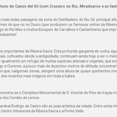
o do Canon del Sil (com Cruzeiro no Rio, Miradouros e as fant
 mais belas paisagens da zona do Desfiladeiro do Rio Sil, principal a
mes do que no rio Douro (que produzem os famosos vinhos da Ribeira 
ongo do Rio Mao e muitos Bosques de Carvalhos e Castanheiros que imp
ticipantes!
ais importantes da Ribeira Sacra. Esta profunda garganta de rocha, ág
ais, cultivados desde a antiguidade, continuam ainda hoje a ser o meio
é igualmente um refúgio de muitas espécies animais e vegetais, que enc
go e Ourense, a pouco mais de duzentos metros de altitude, encontramos
des que, nalgumas zonas, atingem uma altura de quase quinhentos met
dos recantos mais mágicos em toda a Galiza.
 encontra-se o Complexo Monumental de S. Vicente do Pino de traças 
cio dos Condes de Lemos.
deal Rodrigo de Castro são as joias artística da cidade. Entre estas trê
entro Vitivinícola da Ribeira Sacra e a Ponte Vella.