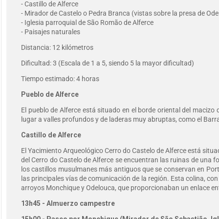
- Castillo de Alferce
- Mirador de Castelo o Pedra Branca (vistas sobre la presa de Od
- Iglesia parroquial de São Romão de Alferce
- Paisajes naturales
Distancia: 12 kilómetros
Dificultad: 3 (Escala de 1 a 5, siendo 5 la mayor dificultad)
Tiempo estimado: 4 horas
Pueblo de Alferce
El pueblo de Alferce está situado en el borde oriental del macizo
lugar a valles profundos y de laderas muy abruptas, como el Barr
Castillo de Alferce
El Yacimiento Arqueológico Cerro do Castelo de Alferce está situad
del Cerro do Castelo de Alferce se encuentran las ruinas de una f
los castillos musulmanes más antiguos que se conservan en Portug
las principales vías de comunicación de la región. Esta colina, co
arroyos Monchique y Odelouca, que proporcionaban un enlace ent
13h45 - Almuerzo campestre
15h00 - Paseo por Monchique (
Mirador de São Sebastião, Ig