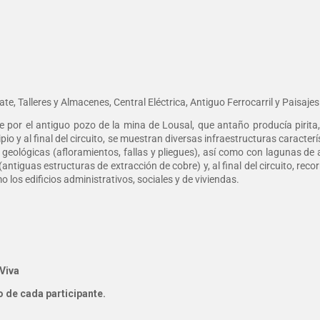
, Talleres y Almacenes, Central Eléctrica, Antiguo Ferrocarril y Paisaje
e por el antiguo pozo de la mina de Lousal, que antaño producía pirita,
ncipio y al final del circuito, se muestran diversas infraestructuras caracter
 geológicas (afloramientos, fallas y pliegues), así como con lagunas de 
guas estructuras de extracción de cobre) y, al final del circuito, recorre
o los edificios administrativos, sociales y de viviendas.
 Viva
o de cada participante.