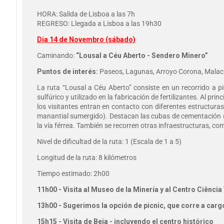
HORA: Salida de Lisboa a las 7h
REGRESO: Llegada a Lisboa a las 19h30
Dia 14 de Novembro (sábado)
Caminando:
“Lousal a Céu Aberto - Sendero Minero”
Puntos de interés:
Paseos, Lagunas, Arroyo Corona, Malacate
La ruta “Lousal a Céu Aberto” consiste en un recorrido a pi
sulfúrico y utilizado en la fabricación de fertilizantes. Al pri
los visitantes entran en contacto con diferentes estructuras
manantial sumergido). Destacan las cubas de cementación (anti
la vía férrea. También se recorren otras infraestructuras, com
Nivel de dificultad de la ruta: 1 (Escala de 1 a 5)
Longitud de la ruta: 8 kilómetros
Tiempo estimado: 2h00
11h00 - Visita al Museo de la Minería y al Centro Ciência
13h00 - Sugerimos la opción de picnic, que corre a carg
15h15 - Visita de Beja - incluyendo el centro histórico