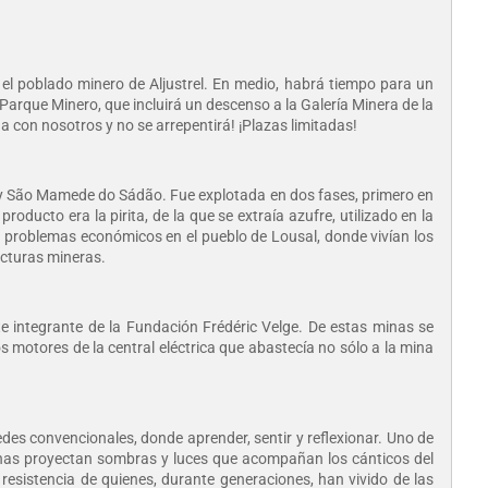
el poblado minero de Aljustrel. En medio, habrá tiempo para un
 Parque Minero, que incluirá un descenso a la Galería Minera de la
 con nosotros y no se arrepentirá! ¡Plazas limitadas!
 y São Mamede do Sádão. Fue explotada en dos fases, primero en
ducto era la pirita, de la que se extraía azufre, utilizado en la
es problemas económicos en el pueblo de Lousal, donde vivían los
ucturas mineras.
rte integrante de la Fundación Frédéric Velge. De estas minas se
os motores de la central eléctrica que abastecía no sólo a la mina
edes convencionales, donde aprender, sentir y reflexionar. Uno de
ernas proyectan sombras y luces que acompañan los cánticos del
resistencia de quienes, durante generaciones, han vivido de las