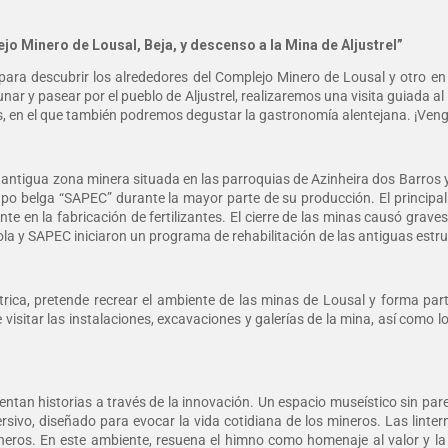
 Minero de Lousal, Beja, y descenso a la Mina de Aljustrel”
ara descubrir los alrededores del Complejo Minero de Lousal y otro en 
unar y pasear por el pueblo de Aljustrel, realizaremos una visita guiada al
s, en el que también podremos degustar la gastronomía alentejana. ¡Venga
 antigua zona minera situada en las parroquias de Azinheira dos Barros
o belga “SAPEC” durante la mayor parte de su producción. El principal pro
te en la fabricación de fertilizantes. El cierre de las minas causó grav
dola y SAPEC iniciaron un programa de rehabilitación de las antiguas estr
éctrica, pretende recrear el ambiente de las minas de Lousal y forma pa
 visitar las instalaciones, excavaciones y galerías de la mina, así como l
entan historias a través de la innovación. Un espacio museístico sin par
rsivo, diseñado para evocar la vida cotidiana de los mineros. Las lint
neros. En este ambiente, resuena el himno como homenaje al valor y la 