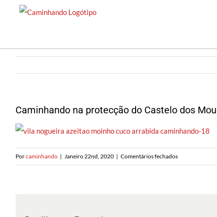
Saltar
para
o
conteúdo
Caminhando na protecção do Castelo dos Mou
em
Por
caminhando
|
Janeiro 22nd, 2020
|
Comentários fechados
Caminhando
na
protecção
do
Castelo