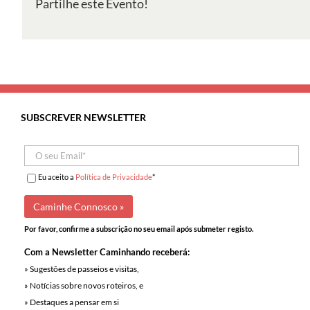
Partilhe este Evento!
dos
Mouros
–
Arrábida
SUBSCREVER NEWSLETTER
Eu aceito a
Política de Privacidade
*
Por favor, confirme a subscrição no seu email após submeter registo.
Com a Newsletter Caminhando receberá:
» Sugestões de passeios e visitas,
» Notícias sobre novos roteiros, e
» Destaques a pensar em si