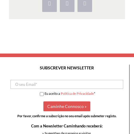
Facebook
X
Pinterest
Lanche
SUBSCREVER NEWSLETTER
Eu aceito a
Política de Privacidade
*
Por favor, confirme a subscrição no seu email após submeter registo.
Com a Newsletter Caminhando receberá:
» Sugestões de passeios e visitas,