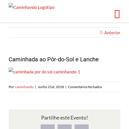
Saltar
para
o
conteúdo
Anterior
Caminhada ao Pôr-do-Sol e Lanche
em
Por
caminhando
|
Junho 21st, 2018
|
Comentários fechados
Caminhada
ao
Pôr-
do-
Partilhe este Evento!
Sol
e