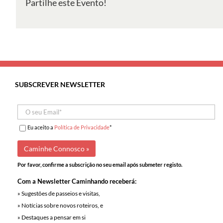
Partilhe este Evento!
ao
Castro
do
Zambujal
SUBSCREVER NEWSLETTER
Eu aceito a
Política de Privacidade
*
Por favor, confirme a subscrição no seu email após submeter registo.
Com a Newsletter Caminhando receberá:
» Sugestões de passeios e visitas,
» Notícias sobre novos roteiros, e
» Destaques a pensar em si