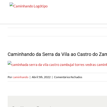
Saltar
para
o
conteúdo
Caminhando da Serra da Vila ao Castro do Za
em
Por
caminhando
|
Abril 5th, 2022
|
Comentários fechados
Caminhando
da
Serra
da
Vila