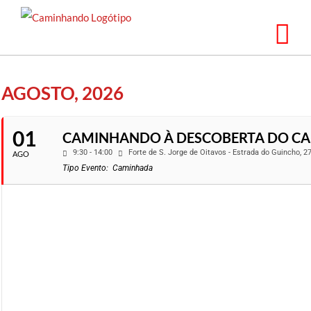
Saltar
para
o
conteúdo
AGOSTO, 2026
01
CAMINHANDO À DESCOBERTA DO CA
9:30 - 14:00
Forte de S. Jorge de Oitavos - Estrada do Guincho, 
AGO
Tipo Evento:
Caminhada