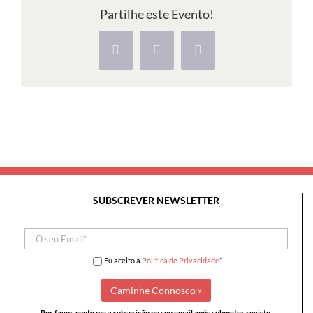
Raso
Partilhe este Evento!
e
Dunas
Facebook
X
Pinterest
da
Cresmina
SUBSCREVER NEWSLETTER
Eu aceito a
Política de Privacidade
*
Por favor, confirme a subscrição no seu email após submeter registo.