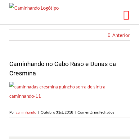
Saltar
para
o
conteúdo
Anterior
Caminhando no Cabo Raso e Dunas da
Cresmina
em
Por
caminhando
|
Outubro 31st, 2018
|
Comentários fechados
Caminhando
no
Cabo