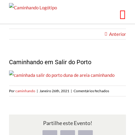
Saltar
para
o
conteúdo
Anterior
Caminhando em Salir do Porto
em
Por
caminhando
|
Janeiro 26th, 2021
|
Comentários fechados
Caminhando
em
Salir
do
Partilhe este Evento!
Porto