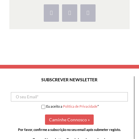
Camela
Facebook
X
Pinterest
SUBSCREVER NEWSLETTER
Eu aceito a
Política de Privacidade
*
Por favor, confirme a subscrição no seu email após submeter registo.