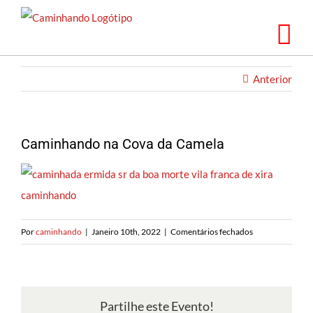
Saltar
para
o
conteúdo
Anterior
Caminhando na Cova da Camela
em
Por
caminhando
|
Janeiro 10th, 2022
|
Comentários fechados
Caminhando
na
Cova
da
Partilhe este Evento!