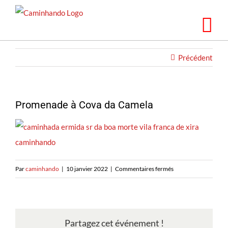
Skip
to
content
Précédent
Promenade à Cova da Camela
sur
Par
caminhando
|
10 janvier 2022
|
Commentaires fermés
Caminhando
na
Cova
da
Partagez cet événement !