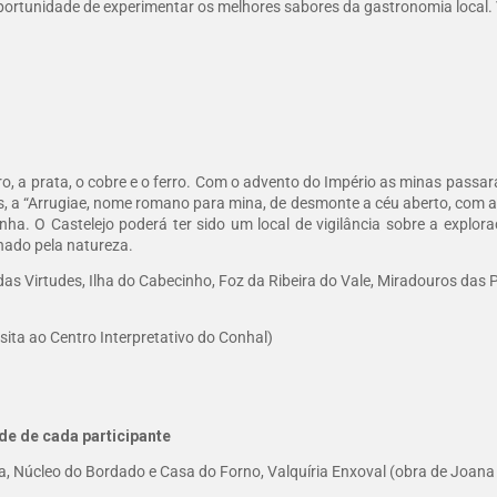
oportunidade de experimentar os melhores sabores da gastronomia local.
, a prata, o cobre e o ferro. Com o advento do Império as minas passar
s, a “Arrugiae, nome romano para mina, de desmonte a céu aberto, com a
a. O Castelejo poderá ter sido um local de vigilância sobre a explor
nado pela natureza.
 das Virtudes, Ilha do Cabecinho, Foz da Ribeira do Vale, Miradouros das
isita ao Centro Interpretativo do Conhal)
de de cada participante
Vila, Núcleo do Bordado e Casa do Forno, Valquíria Enxoval (obra de Joan