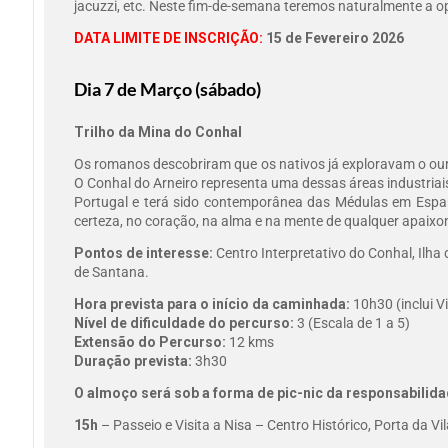
jacuzzi, etc. Neste fim-de-semana teremos naturalmente a 
DATA LIMITE DE INSCRIÇÃO:
15 de Fevereiro 2026
Dia 7 de Março (sábado)
Trilho da Mina do Conhal
Os romanos descobriram que os nativos já exploravam o ouro
O Conhal do Arneiro representa uma dessas áreas industriai
Portugal e terá sido contemporânea das Médulas em Espanh
certeza, no coração, na alma e na mente de qualquer apaixo
Pontos de interesse:
Centro Interpretativo do Conhal, Ilha
de Santana.
Hora prevista para o início da caminhada:
10h30 (inclui V
Nível de dificuldade do percurso:
3 (Escala de 1 a 5)
Extensão do Percurso:
12 kms
Duração prevista:
3h30
O almoço será sob a forma de pic-nic da responsabilida
15h
– Passeio e Visita a Nisa – Centro Histórico, Porta da 