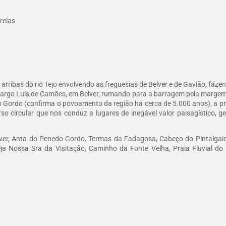
relas
 arribas do rio Tejo envolvendo as freguesias de Belver e de Gavião, faz
 largo Luís de Camões, em Belver, rumando para a barragem pela margem no
o Gordo (confirma o povoamento da região há cerca de 5.000 anos), a praia
o circular que nos conduz a lugares de inegável valor paisagístico, ge
ver, Anta do Penedo Gordo, Termas da Fadagosa, Cabeço do Pintalgaio
 Igreja Nossa Sra da Visitação, Caminho da Fonte Velha, Praia Fluvia