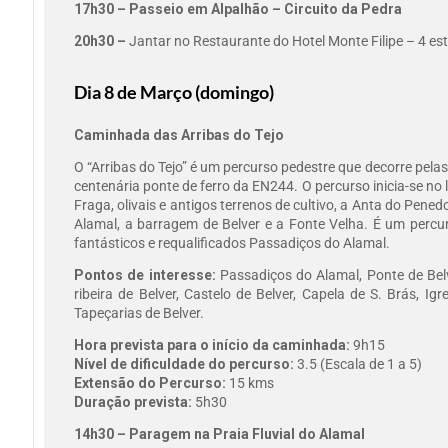
17h30 – Passeio em Alpalhão – Circuito da Pedra
20h30 –
Jantar no Restaurante do Hotel Monte Filipe – 4 est
Dia 8 de Março (domingo)
Caminhada das Arribas do Tejo
O “Arribas do Tejo” é um percurso pedestre que decorre pelas
centenária ponte de ferro da EN244. O percurso inicia-se no
Fraga, olivais e antigos terrenos de cultivo, a Anta do Pened
Alamal, a barragem de Belver e a Fonte Velha. É um percurs
fantásticos e requalificados Passadiços do Alamal.
Pontos de interesse:
Passadiços do Alamal, Ponte de Bel
ribeira de Belver, Castelo de Belver, Capela de S. Brás,
Tapeçarias de Belver.
Hora prevista para o início da caminhada:
9h15
Nível de dificuldade do percurso:
3.5 (Escala de 1 a 5)
Extensão do Percurso:
15 kms
Duração prevista:
5h30
14h30 – Paragem na Praia Fluvial do Alamal