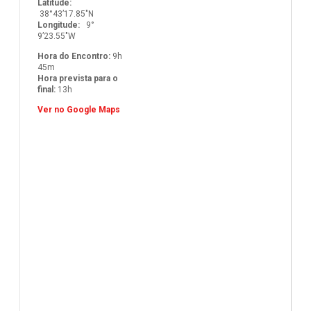
Latitude:
38°43’17.85″N
Longitude:
9°
9’23.55″W
Hora do Encontro:
9h
45m
Hora prevista para o
final:
13h
Ver no Google Maps