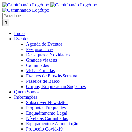
Saltar
para
o
Pesquisar
conteúdo
Início
Eventos
Agenda de Eventos
Pesquisa Livre
Destaques e Novidades
Grandes viagens
Caminhadas
Visitas Guiadas
Eventos de Fim-de-Semana
Passeios de Barco
Grupos, Empresas ou Sugestões
Quem Somos
Informações
Subscrever Newsletter
Perguntas Frequentes
Enquadramento Legal
Nível das Caminhadas
Equipamento e Alimentação
Protocolo Covid-19