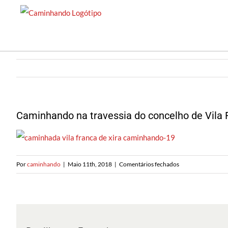
Saltar
para
o
conteúdo
Caminhando na travessia do concelho de Vila 
em
Por
caminhando
|
Maio 11th, 2018
|
Comentários fechados
Caminhando
na
travessia
do
concelho