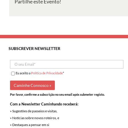
Partilhe este Evento!
de
Vila
Franca
de
Xira
SUBSCREVER NEWSLETTER
Eu aceito a
Política de Privacidade
*
Por favor, confirme a subscrição no seu email após submeter registo.
Com a Newsletter Caminhando receberá:
» Sugestões de passeios e visitas,
» Notícias sobre novos roteiros, e
» Destaques a pensar em si