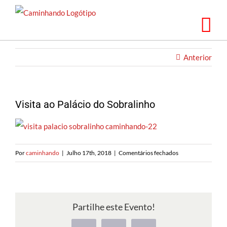
Saltar
para
o
conteúdo
Anterior
Visita ao Palácio do Sobralinho
em
Por
caminhando
|
Julho 17th, 2018
|
Comentários fechados
Visita
ao
Palácio
do
Partilhe este Evento!
Sobralinho