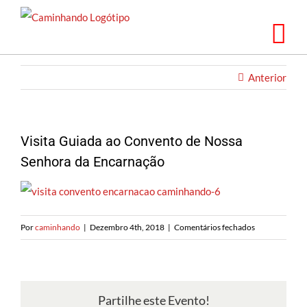
Saltar
para
o
conteúdo
Anterior
Visita Guiada ao Convento de Nossa
Senhora da Encarnação
em
Por
caminhando
|
Dezembro 4th, 2018
|
Comentários fechados
Visita
Guiada
ao
Convento
Partilhe este Evento!