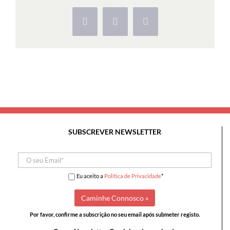
de
Nossa
Facebook
X
Pinterest
Senhora
da
Encarnação
SUBSCREVER NEWSLETTER
Eu aceito a
Política de Privacidade
*
Por favor, confirme a subscrição no seu email após submeter registo.