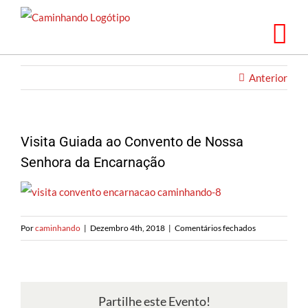
Saltar
para
o
conteúdo
Anterior
Visita Guiada ao Convento de Nossa
Senhora da Encarnação
em
Por
caminhando
|
Dezembro 4th, 2018
|
Comentários fechados
Visita
Guiada
ao
Convento
Partilhe este Evento!