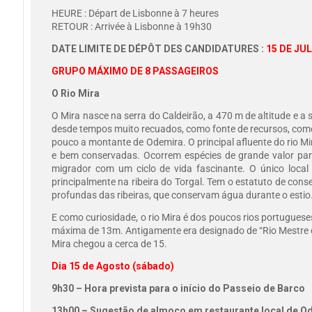
HEURE : Départ de Lisbonne à 7 heures
RETOUR : Arrivée à Lisbonne à 19h30
DATE LIMITE DE DÉPÔT DES CANDIDATURES :
15 DE JU
GRUPO MÁXIMO DE 8 PASSAGEIROS
O Rio Mira
O Mira nasce na serra do Caldeirão, a 470 m de altitude e a 
desde tempos muito recuados, como fonte de recursos, como 
pouco a montante de Odemira. O principal afluente do rio Mir
e bem conservadas. Ocorrem espécies de grande valor para
migrador com um ciclo de vida fascinante. O único loca
principalmente na ribeira do Torgal. Tem o estatuto de cons
profundas das ribeiras, que conservam água durante o estio
E como curiosidade, o rio Mira é dos poucos rios portugues
máxima de 13m. Antigamente era designado de “Rio Mestre d
Mira chegou a cerca de 15.
Dia 15 de Agosto (sábado)
9h30 – Hora prevista para o início do Passeio de Barco
13h00 – Sugestão de almoço em restaurante local de O