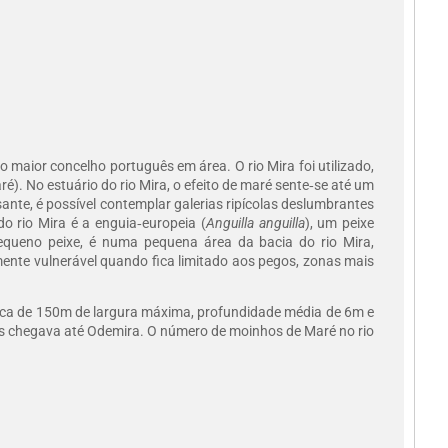
o maior concelho português em área. O rio Mira foi utilizado,
. No estuário do rio Mira, o efeito de maré sente‑se até um
sante, é possível contemplar galerias ripícolas deslumbrantes
o rio Mira é a enguia‑europeia (
Anguilla anguilla
), um peixe
equeno peixe, é numa pequena área da bacia do rio Mira,
lmente vulnerável quando fica limitado aos pegos, zonas mais
cerca de 150m de largura máxima, profundidade média de 6m e
és chegava até Odemira. O número de moinhos de Maré no rio