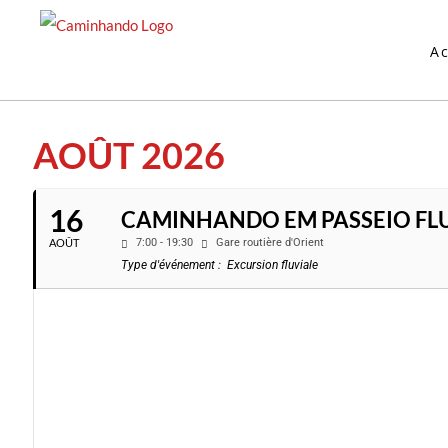
Skip
to
Ac
content
AOÛT 2026
16
CAMINHANDO EM PASSEIO FLUV
AOÛT
7:00 - 19:30
Gare routière d'Orient
Type d'événement :
Excursion fluviale