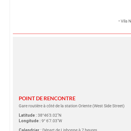
• Vila 
POINT DE RENCONTRE
Gare routière à côté de la station Oriente (West Side Street)
Latitude :
38°46'3.02″N
Longitude :
9° 6'7.03″W
Calendrier :
Départ de Lisbonne à 7 heures