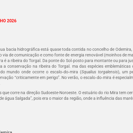
LHO 2026
sua bacia hidrográfica está quase toda contida no concelho de Odemira, 
via de comunicação e como fonte de energia renovável (moinhos de maré)
a é a ribeira do Torgal. Da ponte do Sol‑posto para montante ou para ju
 a conservação na ribeira do Torgal. ma das espécies emblemáticas d
l do mundo onde ocorre o escalo‑do‑mira (
Squalius torgalensis
), um p
ervação “criticamente em perigo”. No verão, o escalo‑do‑mira é especia
.
es que corre na direção Sudoeste-Noroeste. O estuário do rio Mira tem 
e água Salgada”, pois era o maior da região, onde a influência das mar
demira